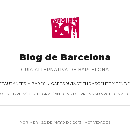
Blog de Barcelona
GUÍA ALTERNATIVA DE BARCELONA
STAURANTES Y BARES
LUGARES
RUTAS
TIENDAS
GENTE Y TEND
LOG
SOBRE MÍ
BIBLIOGRAFÍA
NOTAS DE PRENSA
BARCELONA D
POR MER ·
22 DE MAYO DE 2013
·
ACTIVIDADES