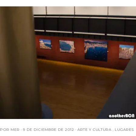
POR MER ·
9 DE DICIEMBRE DE 2012
·
ARTE Y CULTURA
,
LUGARES