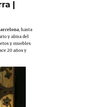
ra |
Barcelona
, hasta
ario y alma del
jetos y muebles
ace 20 años y