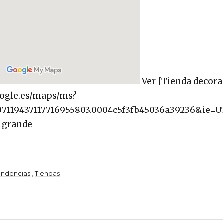
Ver [Tienda decora
oogle.es/maps/ms?
119437117716955803.0004c5f3fb45036a39236&ie=
 grande
endencias
,
Tiendas