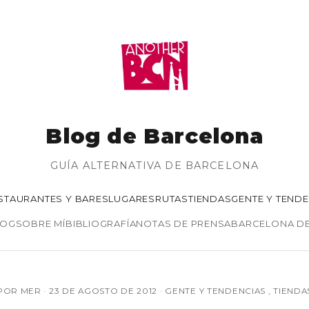
Blog de Barcelona
GUÍA ALTERNATIVA DE BARCELONA
STAURANTES Y BARES
LUGARES
RUTAS
TIENDAS
GENTE Y TEND
LOG
SOBRE MÍ
BIBLIOGRAFÍA
NOTAS DE PRENSA
BARCELONA D
POR MER ·
23 DE AGOSTO DE 2012
·
GENTE Y TENDENCIAS
,
TIENDA