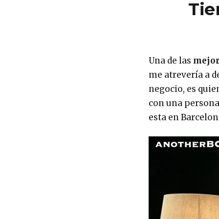
Tie
Una de las
mejor
me atrevería a d
negocio, es quie
con una personal
esta en Barcelona