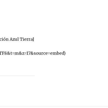
ción Azul Tierra]
UTF8&t=m&z=17&source=embed)