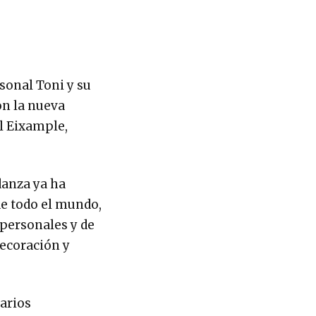
sonal Toni y su
on la nueva
el Eixample,
danza ya ha
de todo el mundo,
 personales y de
decoración y
arios