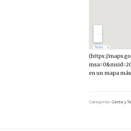
(https://maps.g
msa=0&msid=207
en un mapa más
Categorías:
Gente y T