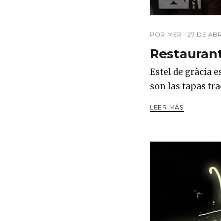
POR MER ·
27 DE ABR
Restaurant
Estel de gràcia e
son las tapas tr
LEER MÁS