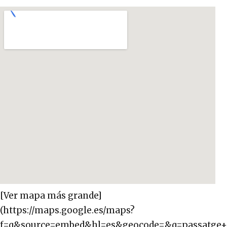
[Ver mapa más grande]
(https://maps.google.es/maps?
f=q&source=embed&hl=es&geocode=&q=passatge+ma