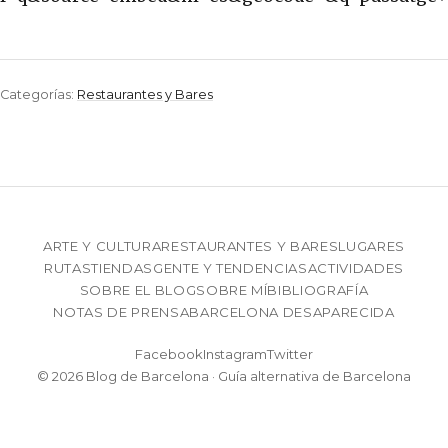
Categorías:
Restaurantes y Bares
ARTE Y CULTURA
RESTAURANTES Y BARES
LUGARES
RUTAS
TIENDAS
GENTE Y TENDENCIAS
ACTIVIDADES
SOBRE EL BLOG
SOBRE MÍ
BIBLIOGRAFÍA
NOTAS DE PRENSA
BARCELONA DESAPARECIDA
Facebook
Instagram
Twitter
© 2026 Blog de Barcelona · Guía alternativa de Barcelona