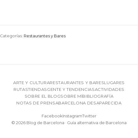
Categorías:
Restaurantes y Bares
ARTE Y CULTURA
RESTAURANTES Y BARES
LUGARES
RUTAS
TIENDAS
GENTE Y TENDENCIAS
ACTIVIDADES
SOBRE EL BLOG
SOBRE MÍ
BIBLIOGRAFÍA
NOTAS DE PRENSA
BARCELONA DESAPARECIDA
Facebook
Instagram
Twitter
© 2026 Blog de Barcelona · Guía alternativa de Barcelona