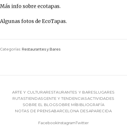
Más info sobre ecotapas
.
Algunas fotos de EcoTapas.
Categorías:
Restaurantes y Bares
ARTE Y CULTURA
RESTAURANTES Y BARES
LUGARES
RUTAS
TIENDAS
GENTE Y TENDENCIAS
ACTIVIDADES
SOBRE EL BLOG
SOBRE MÍ
BIBLIOGRAFÍA
NOTAS DE PRENSA
BARCELONA DESAPARECIDA
Facebook
Instagram
Twitter